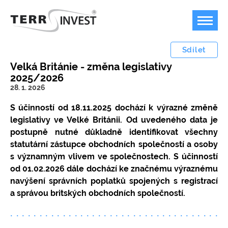
Sdílet
Velká Británie - změna legislativy
2025/2026
28. 1. 2026
Offshore podnikání
S účinností od 18.11.2025 dochází k výrazné změně
Bankovnictví
Plán B pro podnikání v dobách temna
legislativy ve Velké Británii. Od uvedeného data je
postupně nutné důkladně identifikovat všechny
Jurisdikce
Možnost a příklady využití offshore firem
Bankovní účty v zahraničí
statutární zástupce obchodních společností a osoby
Ceník
Kdy není možné offshore společnost použít?
FOREX, kryptoměny, akcie
Marshallovy ostrovy
s významným vlivem ve společnostech. S účinností
od 01.02.2026 dále dochází ke značnému výraznému
Kontakty
Koupit ready-made společnost / nabídka
USA
Ceník poskytovaných služeb
navýšení správních poplatků spojených s registrací
společností k převodu
Přestěhujte svoji firmu do USA
Speciální společnosti / struktury
a správou britských obchodních společností.
Jak založit offshore IBC / LLC / LTD?
Měnový konvertor
Velká Británie
Platební podmínky
Ochrana majetku, anonymní vlastnictví