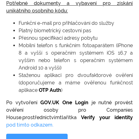
Potřebné dokumenty a vybavení pro získání
unikátního osobního kódu:
Funkční e-mail pro přihlačování do služby
Platný biometrický cestovní pas
Přesnou specifikaci adresy pobytu
Mobilní telefon s funkčním fotoaparátem (iPhone
8 a vyšší s operačním systémem iOS 16.7 a
vyšším nebo telefon s operačním systémem
Android 10 a vyšší)
Staženou aplikaci pro dvoufaktorové ověření
(doporučujeme a máme ověřenou funkčnost
aplikace
OTP Auth
)
Po vytvoření
GOV.UK One Login
je nutné provést
ověření osoby pro Companies
House.prostřednictvímtlařítka
Verify your identity
pod tímto odkazem
.