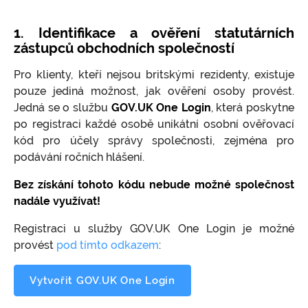
Kypr
Prodlení s úhradou poplatků za správu
Rezervace
Ochrana průmyslového a duševního
společnosti
vlastnictví
Estonsko
1. Identifikace a ověření statutárních
Vedení účetnictví pro estonské firmy
zástupců obchodních společností
Přesun podnikání do zahraničí, globální
On-line přístupy k registrům společností
podnikání
Ověřování veřejných listin
Pro klienty, kteří nejsou britskými rezidenty, existuje
pouze jediná možnost, jak ověření osoby provést.
Obchodování se zbožím (dovoz, vývoz, dodání
v rámci EU)
Jedná se o službu
GOV.UK One Login
, která poskytne
po registraci každé osobě unikátní osobní ověřovací
Obchodování s akciemi, komoditami, FOREX
kód pro účely správy společnosti, zejména pro
Poskytování elektronických a vzdálených
podávání ročních hlášení.
služeb - e-commerce
Bez získání tohoto kódu nebude možné společnost
Finanční činnosti, sebefinancování, půjčky,
nadále využívat!
faktoring
Registraci u služby GOV.UK One Login je možné
Další příklady využití offshore firem
provést
pod tímto odkazem
:
Stanovisko k problematice zdroje příjmů na
území ČR
Vytvořit GOV.UK One Login