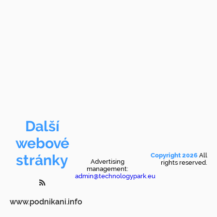
Další
webové
stránky
Copyright 2026
All
Advertising
rights reserved.
management:
admin@technologypark.eu
www.podnikani.info