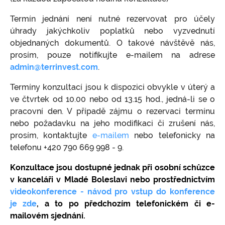
Kypr
Prodlení s úhradou poplatků za správu
Rezervace
Ochrana průmyslového a duševního
společnosti
Termín jednání není nutné rezervovat pro účely
vlastnictví
Estonsko
Vedení účetnictví pro estonské firmy
úhrady jakýchkoliv poplatků nebo vyzvednutí
Přesun podnikání do zahraničí, globální
On-line přístupy k registrům společností
objednaných dokumentů. O takové návštěvě nás,
podnikání
Ověřování veřejných listin
prosím, pouze notifikujte e-mailem na adrese
admin@terrinvest.com
Obchodování se zbožím (dovoz, vývoz, dodání
.
v rámci EU)
Termíny konzultací jsou k dispozici obvykle v úterý a
Obchodování s akciemi, komoditami, FOREX
ve čtvrtek od 10.00 nebo od 13.15 hod., jedná-li se o
pracovní den. V případě zájmu o rezervaci termínu
Poskytování elektronických a vzdálených
nebo požadavku na jeho modifikaci či zrušení nás,
služeb - e-commerce
prosím, kontaktujte
e-mailem
nebo telefonicky na
Finanční činnosti, sebefinancování, půjčky,
telefonu +420 790 669 998 - 9.
faktoring
Konzultace jsou dostupné jednak při osobní schůzce
Další příklady využití offshore firem
v kanceláři v Mladé Boleslavi nebo prostřednictvím
Stanovisko k problematice zdroje příjmů na
videokonference - návod pro vstup do konference
území ČR
je zde
, a to po předchozím telefonickém či e-
mailovém sjednání.