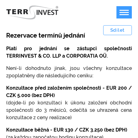
Sdílet
Rezervace termínů jednání
Platí pro jednání se zástupci společnosti
TERRINVEST & CO. LLP a CORPORATIA OÜ.
Offshore podnikání
Není-li dohodnuto jinak, jsou všechny konzultace
Bankovnictví
Plán B pro podnikání v dobách temna
zpoplatněny dle následujícího ceníku:
Jurisdikce
Možnost a příklady využití offshore firem
Bankovní účty v zahraničí
Konzultace před založením společnosti - EUR 200 /
Ceník
Kdy není možné offshore společnost použít?
FOREX, kryptoměny, akcie
Marshallovy ostrovy
CZK 5.000 (bez DPH)
(dojde-li po konzultaci k úkonu založení obchodní
Kontakty
Koupit ready-made společnost / nabídka
USA
Ceník poskytovaných služeb
společností k převodu
společnosti do 3 měsíců, odečítá se uhrazená cena
Přestěhujte svoji firmu do USA
Speciální společnosti / struktury
konzultace z ceny realizace)
Jak založit offshore IBC / LLC / LTD?
Měnový konvertor
Velká Británie
Platební podmínky
Konzultace běžná - EUR 130 / CZK 3.250 (bez DPH)
Ochrana majetku, anonymní vlastnictví
(za každou započatou hodinu konzultace)